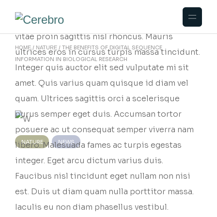
Consequat mauris nunc congue nisi vitae
suscipit tellus. Quis eleifend quam adipiscing
vitae proin sagittis nisl rhoncus. Mauris
THE BENEFITS OF DIGITAL SEQUENCE
HOME
NATURE
ultrices eros in cursus turpis massa tincidunt.
INFORMATION IN BIOLOGICAL RESEARCH
Integer quis auctor elit sed vulputate mi sit
amet. Quis varius quam quisque id diam vel
quam. Ultrices sagittis orci a scelerisque
purus semper eget duis. Accumsan tortor
posuere ac ut consequat semper viverra nam
NATURE
NEWS
libero. Malesuada fames ac turpis egestas
integer. Eget arcu dictum varius duis.
Faucibus nisl tincidunt eget nullam non nisi
est. Duis ut diam quam nulla porttitor massa.
Iaculis eu non diam phasellus vestibul.